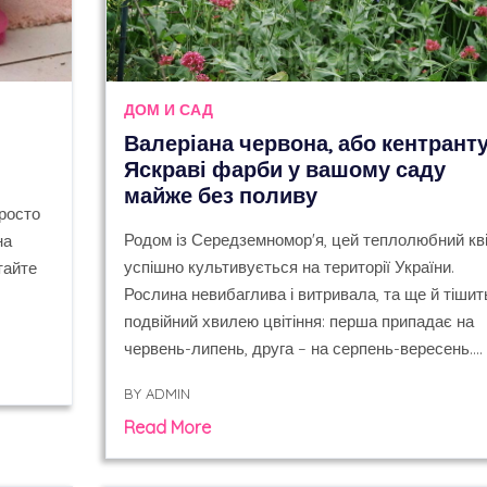
ДОМ И САД
Валеріана червона, або кентранту
Яскраві фарби у вашому саду
майже без поливу
просто
Родом із Середземномор'я, цей теплолюбний кв
на
успішно культивується на території України.
тайте
Рослина невибаглива і витривала, та ще й тішит
подвійний хвилею цвітіння: перша припадає на
червень-липень, друга – на серпень-вересень.…
BY
ADMIN
Read More